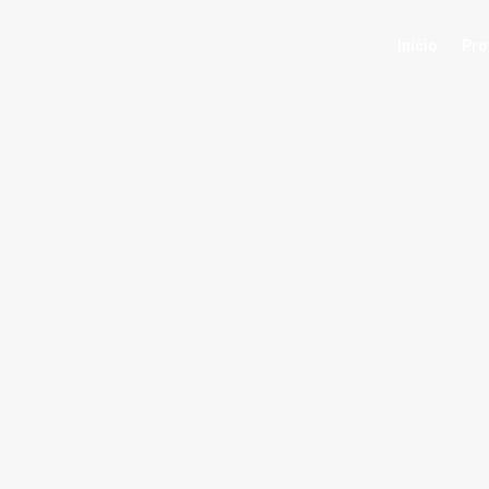
Inicio
Pro